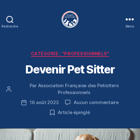
Recherche
Menu
Association
France
Petsitters
Catégories
CATÉGORIE : "PROFESSIONNELS"
Devenir Pet Sitter
Par
Association Française des Petistters
Auteur
Professionnels
de
sur
16 août 2023
Aucun commentaire
Date
l’article
Devenir
de
Article épinglé
Pet
l’article
Sitter