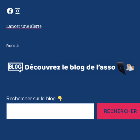
le
Facebook
Instagram
site
officiel
Lancer une alerte
Publicité
Rechercher sur le blog
RECHERCHER