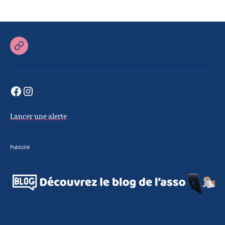
Retour
sur
le
Facebook
Instagram
site
officiel
Lancer une alerte
Publicité