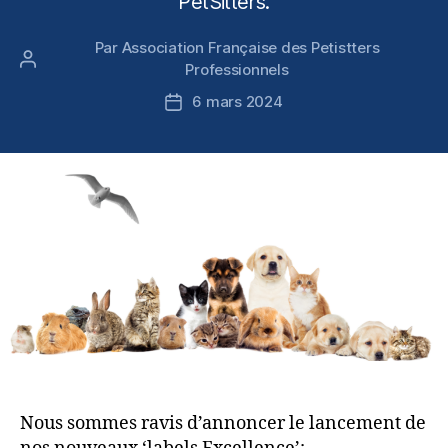
PetSitters.
Par
Association Française des Petistters
Auteur
Professionnels
de
6 mars 2024
Date
l’article
de
l’article
Nous sommes ravis d’annoncer le lancement de