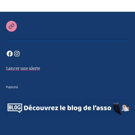
Retour
sur
le
Facebook
Instagram
site
officiel
Lancer une alerte
Publicité