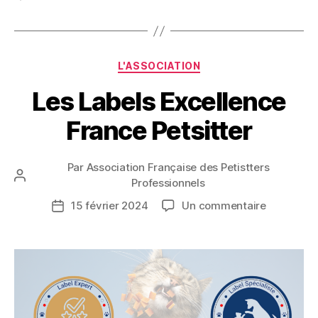
Catégories
L'ASSOCIATION
Les Labels Excellence
France Petsitter
Par
Association Française des Petistters
Auteur
Professionnels
de
sur
15 février 2024
Un commentaire
Date
l’article
Les
de
Labels
l’article
Excellenc
France
Petsitter