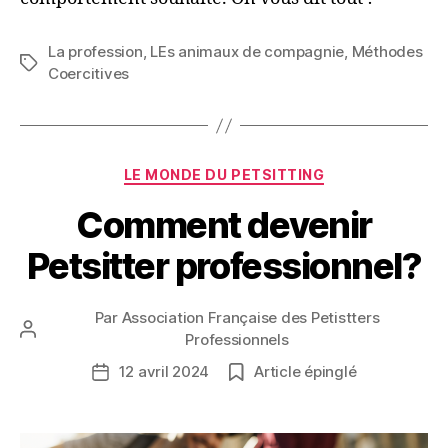
La profession
,
LEs animaux de compagnie
,
Méthodes
Étiquettes
Coercitives
Catégories
LE MONDE DU PETSITTING
Comment devenir
Petsitter professionnel?
Par
Association Française des Petistters
Auteur
Professionnels
de
12 avril 2024
Article épinglé
Date
l’article
de
l’article