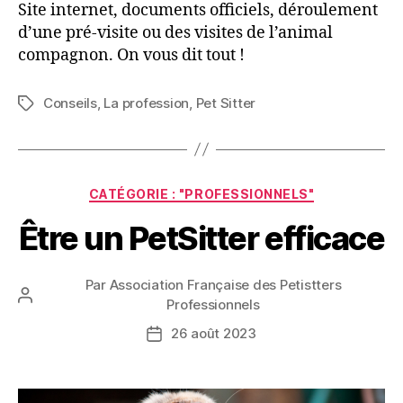
Site internet, documents officiels, déroulement
d’une pré-visite ou des visites de l’animal
compagnon. On vous dit tout !
Conseils
,
La profession
,
Pet Sitter
Étiquettes
Catégories
CATÉGORIE : "PROFESSIONNELS"
Être un PetSitter efficace
Par
Association Française des Petistters
Auteur
Professionnels
de
26 août 2023
Date
l’article
de
l’article