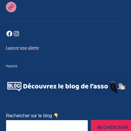
Retour
sur
le
Facebook
Instagram
site
officiel
Lancer une alerte
Publicité
Rechercher sur le blog
RECHERCHER