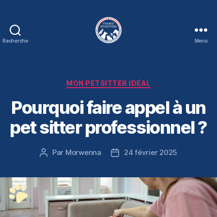
Recherche
Menu
Association
France
Petsitters
Catégories
MON PETSITTER IDÉAL
Pourquoi faire appel à un
pet sitter professionnel ?
Par
Morwenna
24 février 2025
Auteur
Date
de
de
l’article
l’article